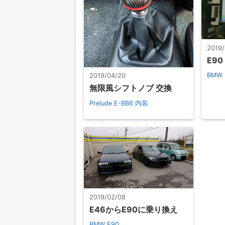
2019/
E90
BMW 
2019/04/20
無限風シフトノブ 交換
Prelude E-BB6
内装
2019/02/08
E46からE90に乗り換え
BMW E90