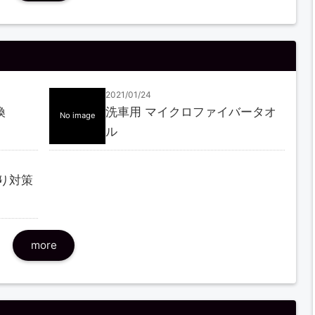
2021/01/24
換
洗車用 マイクロファイバータオ
No image
ル
漏り対策
more