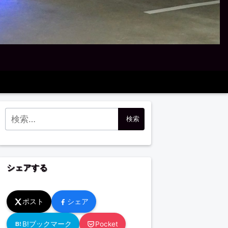
検索:
シェアする
ポスト
シェア
B!ブックマーク
Pocket
B!