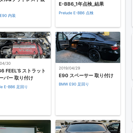
E-BB6_1年点検_結果
Prelude E-BB6
点検
E90
内装
/04/30
2019/04/29
B6 FEEL’S ストラット
E90 スペーサー 取り付け
ーバー 取り付け
BMW E90
足回り
de E-BB6
足回り