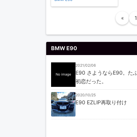
投稿のページ送り
«
1
BMW E90
2021/02/06
E90 さようならE90。た
No image
初恋だった。
2020/10/25
E90 EZLIP再取り付け