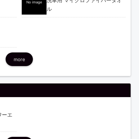
洗車用 マイクロファイバータオ
No image
ル
more
パワーエ