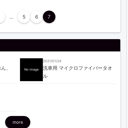
…
5
6
7
2021/01/24
ぶん、
洗車用 マイクロファイバータオ
No image
ル
more