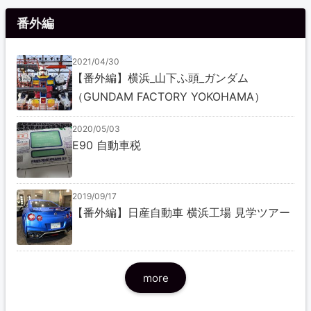
番外編
2021/04/30
【番外編】横浜_山下ふ頭_ガンダム
（GUNDAM FACTORY YOKOHAMA）
2020/05/03
E90 自動車税
2019/09/17
【番外編】日産自動車 横浜工場 見学ツアー
more