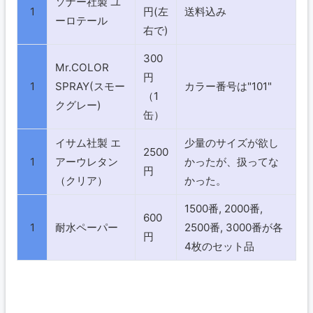
ソナー社製 ユ
1
円(左
送料込み
ーロテール
右で)
300
Mr.COLOR
円
1
SPRAY(スモー
カラー番号は"101"
（1
クグレー)
缶）
イサム社製 エ
少量のサイズが欲し
2500
1
アーウレタン
かったが、扱ってな
円
（クリア）
かった。
1500番, 2000番,
600
1
耐水ペーパー
2500番, 3000番が各
円
4枚のセット品