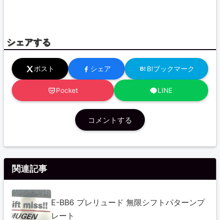
シェアする
ポスト
シェア
B!ブックマーク
B!
Pocket
LINE
コメントする
関連記事
E-BB6 プレリュード 無限シフトパターンプ
レート