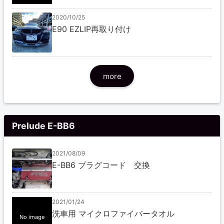
2020/10/25
E90 EZLIP再取り付け
more
Prelude E-BB6
2021/08/09
E-BB6 プラグコード 交換
2021/01/24
洗車用 マイクロファイバータオル
No image