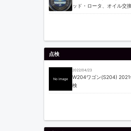
ッド・ロータ、オイル交
点検
2022/04/23
W204ワゴン(S204) 20
No image
検