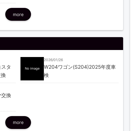
more
2026/01/26
モスタ
W204ワゴン(S204)2025年度車
No image
交換
検
ヤ交換
more