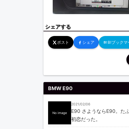
シェアする
ポスト
シェア
B!ブックマ
B!
BMW E90
2021/02/06
E90 さようならE90。た
No image
初恋だった。