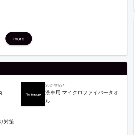
more
2021/01/24
換
洗車用 マイクロファイバータオ
No image
ル
漏り対策