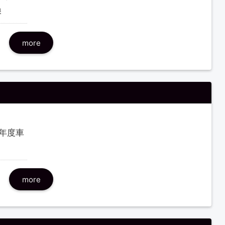
換
more
21年度車
more