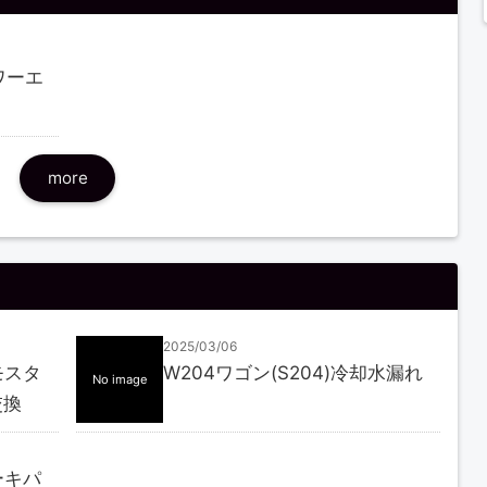
パワーエ
more
2025/03/06
モスタ
W204ワゴン(S204)冷却水漏れ
No image
交換
ーキパ